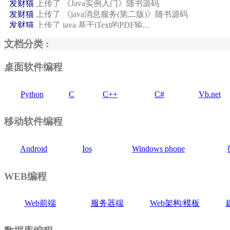
发财猫
上传了 《Java实例入门》随书源码
发财猫
上传了 《java消息服务(第二版)》随书源码
发财猫
上传了 java 基于iText的PDF输...
文档分类 :
素未平生
上传了 OkHttp网络框架jar包
秦天
上传了 黑马android上传文件到服务器...
绝对零度
上传了 《深入浅出WPF》随书源码
桌面软件编程
longsi
上传了 iOS 直播
发财猫
上传了 《Java从小白到大牛》随书源码
Python
C
C++
C#
Vb.net
发财猫
上传了 《Java实效编程百例》随书源码
发财猫
上传了 《精通Spring 4.x 企业...
发财猫
上传了 《Java实例入门》随书源码
移动软件编程
发财猫
上传了 《java消息服务(第二版)》随书源码
发财猫
上传了 java 基于iText的PDF输...
Android
Ios
Windows phone
WEB编程
Web前端
服务器端
Web架构/模板