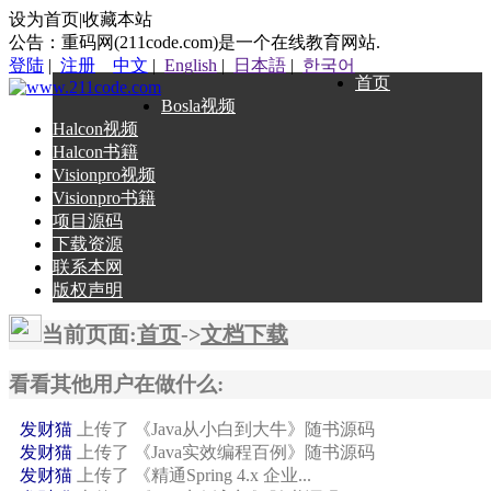
设为首页|收藏本站
公告：重码网(211code.com)是一个在线教育网站.
登陆
|
注册
中文
|
English
|
日本語
|
한국어
首页
Bosla视频
Halcon视频
Halcon书籍
Visionpro视频
Visionpro书籍
项目源码
下载资源
联系本网
版权声明
当前页面:
首页
->
文档下载
素未平生
上传了 OkHttp网络框架jar包
秦天
上传了 黑马android上传文件到服务器...
绝对零度
上传了 《深入浅出WPF》随书源码
看看其他用户在做什么:
longsi
上传了 iOS 直播
发财猫
上传了 《Java从小白到大牛》随书源码
发财猫
上传了 《Java实效编程百例》随书源码
发财猫
上传了 《精通Spring 4.x 企业...