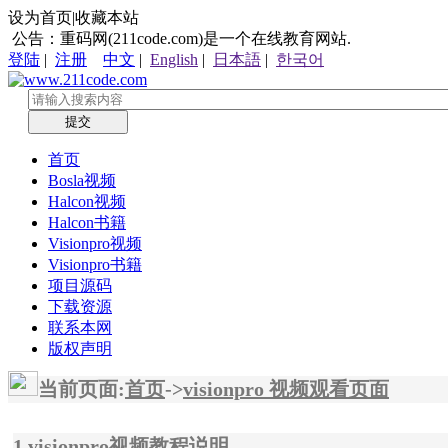
设为首页|收藏本站
公告：重码网(211code.com)是一个在线教育网站.
登陆
|
注册
中文
|
English
|
日本語
|
한국어
提交
首页
Bosla视频
Halcon视频
Halcon书籍
Visionpro视频
Visionpro书籍
项目源码
下载资源
联系本网
版权声明
当前页面:
首页
->
visionpro 视频观看页面
1.visionpro视频教程说明