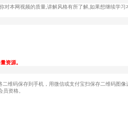
在让你对本网视频的质量,讲解风格有所了解,如果想继续学习本站
海量资源。
可将二维码保存到手机，用微信或支付宝扫保存二维码图像进
认会员资格。